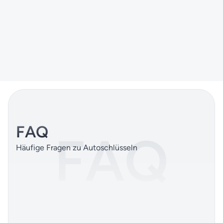
Land Rover Schlüssel
Land Rover & Range Rover Schlüssel bis Baujahr 2026
MEHR ERFAHREN
FAQ
FAQ
Häufige Fragen zu Autoschlüsseln
Was kostet es, einen Autoschlüss
01
nachmachen zu lassen?
Kann man Land Rover- & Jaguar-
02
ab 2018 nachmachen?