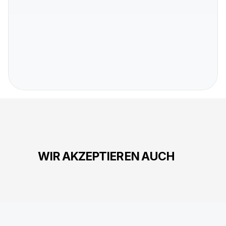
Kann ich bei jedem Schlüsseldie
09
meinen Schlüssel nachmachen
10
WIR AKZEPTIEREN AUCH