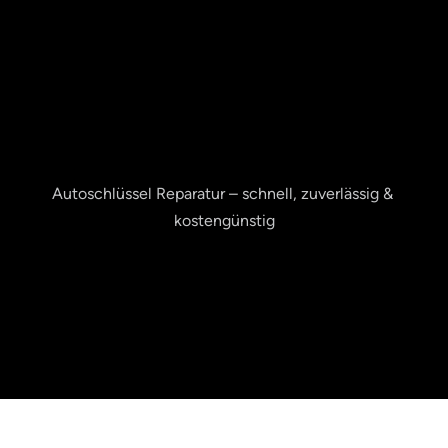
Autoschlüssel Reparatur – schnell, zuverlässig & 
Schlüssel Reparatur
kostengünstig
JETZT ANFRAGEN