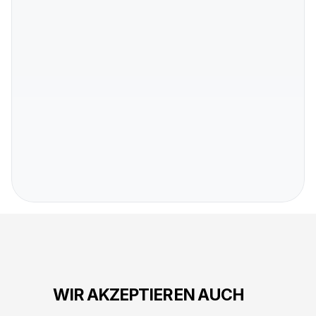
07
Sind Sie günstiger als das Auto
Bieten Sie einen mobilen Service
08
Notdienst an?
Kann ich bei jedem Schlüsseldie
09
meinen Schlüssel nachmachen
10
WIR AKZEPTIEREN AUCH